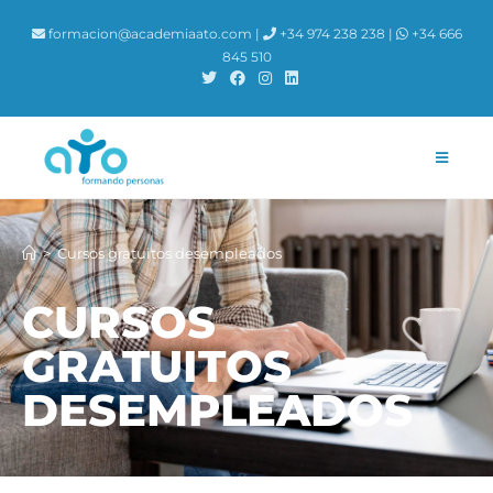
formacion@academiaato.com |
+34 974 238 238 |
+34 666
845 510
>
Cursos gratuitos desempleados
CURSOS
GRATUITOS
DESEMPLEADOS