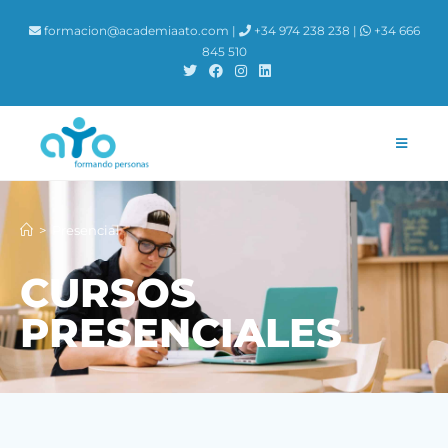
formacion@academiaato.com |
+34 974 238 238 |
+34 666
845 510
>
Presencial
CURSOS
PRESENCIALES