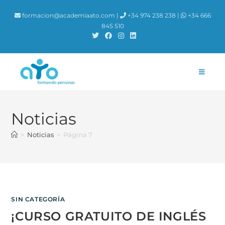
contenido
formacion@academiaato.com |
+34 974 238 238 |
+34 666
845 510
Noticias
>
Noticias
>
Página 7
SIN CATEGORÍA
¡CURSO GRATUITO DE INGLÉS