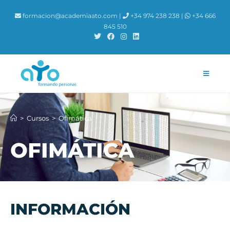
formacion@academiaato.com |
+34 974 238 238 |
+34 666
845 510
>
Cursos
>
Ofimática
OFIMÁTICA
INFORMACIÓN