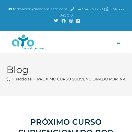
contenido
formacion@academiaato.com |
+34 974 238 238 |
+34 666
845 510
Blog
>
Noticias
>
PRÓXIMO CURSO SUBVENCIONADO POR INAEM
PRÓXIMO CURSO