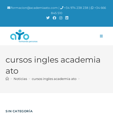
contenido
formacion@academiaato.com |
+34 974 238 238 |
+34 666
845 510
cursos ingles academia
ato
>
Noticias
>
cursos ingles academia ato
>
SIN CATEGORÍA