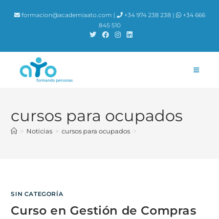
contenido
formacion@academiaato.com |
+34 974 238 238 |
+34 666
845 510
cursos para ocupados
>
Noticias
>
cursos para ocupados
>
SIN CATEGORÍA
Curso en Gestión de Compras