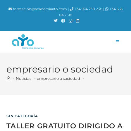
contenido
formacion@academiaato.com |
+34 974 238 238 |
+34 666
845 510
empresario o sociedad
>
Noticias
>
empresario o sociedad
>
SIN CATEGORÍA
TALLER GRATUITO DIRIGIDO A