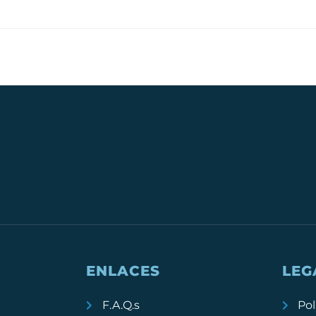
ENLACES
LEG
F.A.Q.s
Pol