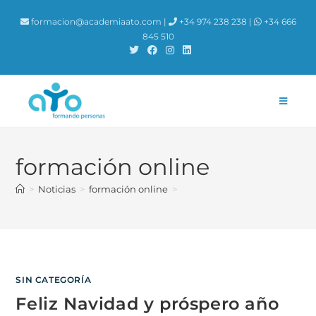
contenido
formacion@academiaato.com |
+34 974 238 238 |
+34 666
845 510
formación online
>
Noticias
>
formación online
>
SIN CATEGORÍA
Feliz Navidad y próspero año