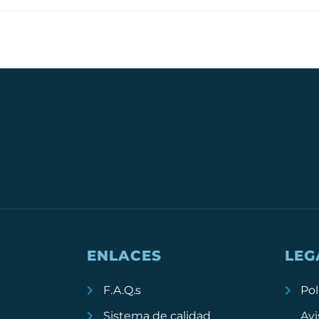
ENLACES
LEG
F.A.Q.s
Pol
Sistema de calidad
Avi