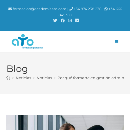
contenido
formacion@academiaato.com |
+34 974 238 238 |
+34 666
845 510
Blog
>
Noticias
>
Noticias
>
Por qué formarte en gestión administr