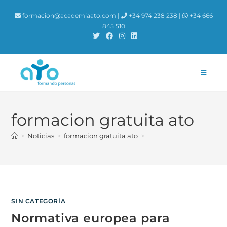
contenido
formacion@academiaato.com |
+34 974 238 238 |
+34 666
845 510
formacion gratuita ato
>
Noticias
>
formacion gratuita ato
>
SIN CATEGORÍA
Normativa europea para